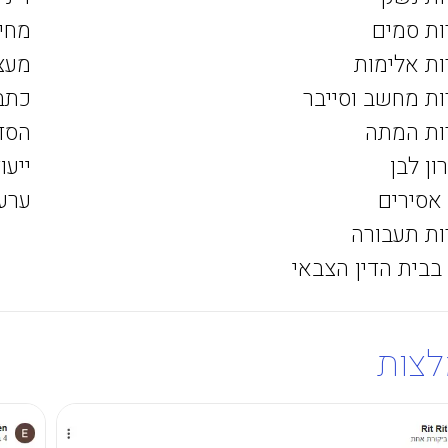
ות סמים
מחיק
ות אלימות
מעצ
ות מחשב וסייבר
כתב
ות המתה
הסד
ון לבן
ייעו
 אסירים
ערע
ות תעבורה
 בבית הדין הצבאי
צות