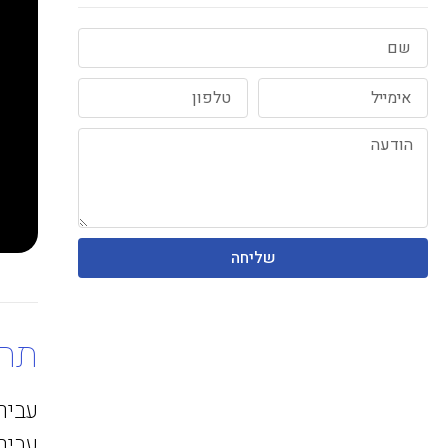
שליחה
תחו
עביר
עביר