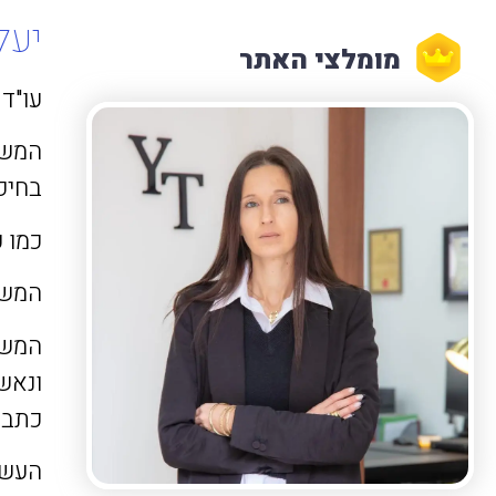
יעל
מומלצי האתר
עו"ד יעל טוב
המשר
בחיפ
כמו כ
המשר
המשר
ונאש
כתב 
העשיי