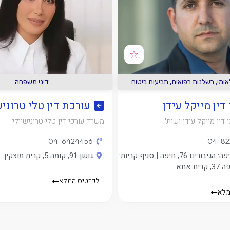
☆
ודה
,
הוצאה לפועל
,
מקרקעין
,
נזיקין
דיני משפחה
,
דיני עבודה
,
מקר
דין מאור דהן
עו"ד מאיה גור בנדס
 דין מאור דהן
משרד עורכי דין מאיה גור בנדס
04-86
דרך חיפה 37, קרית אתא, קומה 2
רית חיים
לכרטיס המלא
מלא