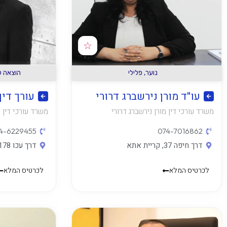
☆
נוער
,
פלילי
הוצאה ל
עו"ד מורן נירשברג דרורי
עורך דין
משרד עורכי דין מורן נירשברג דרורי
משרד עורכי דין 
4-6229455
074-7016862​
דרך חיפה 37, קריית אתא
דרך עכו 178, קרית ביאליק
לכרטיס המלא
לכרטיס המלא