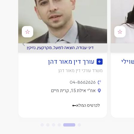
☆
☆
קעין
פלילי
,
תעבורה
עורך דין יעד נוה
ע
משרד עורכי דין יעד נוה
משרד ע
2​
04-3819482
אח"י אילת 60, חיפה
דרך ח
לכרטיס המלא
לכרט