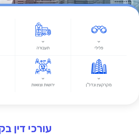
פלילי
תעבורה
מקרקעין ונדל"ן
ירושות וצוואות
עורכי דין ב